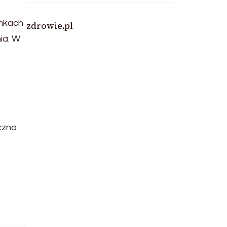
unkach
zdrowie.pl
ia. W
czna