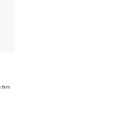
 firm
i