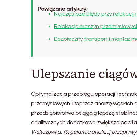
Powiązane artykuły:
Najczęstsze błędy przy relokacji m
Relokacja maszyn przemysłowyc
Bezpieczny transport i montaż m
Ulepszanie ciągó
Optymalizacja przebiegu operacji technolo
przemysłowych. Poprzez analizę wąskich g
przedsiębiorstwa osiągają lepszą stabil
analitycznych dodatkowo zwiększa powtar
Wskazówka: Regularnie analizuj przepływy