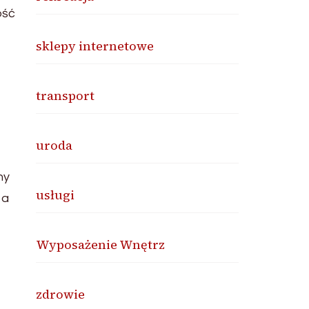
ość
sklepy internetowe
transport
uroda
ny
usługi
 a
Wyposażenie Wnętrz
zdrowie