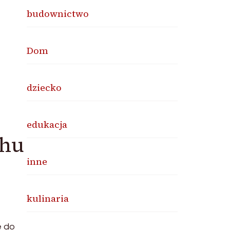
budownictwo
Dom
dziecko
edukacja
chu
inne
kulinaria
e do