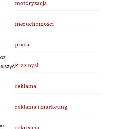
motoryzacja
nieruchomości
praca
raz
Przemysł
iejszyć
reklama
reklama i marketing
ne
rekreacja