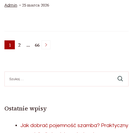
25 marca 2026
Admin
Stronicowanie
1
2
…
66
Strona
Strona
Strona
wpisów
Szukaj:
Ostatnie wpisy
Jak dobrać pojemność szamba? Praktyczny