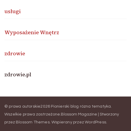
usługi
Wyposażenie Wnętrz
zdrowie
zdrowie.pl
© prawa autorskie2026
Pionierski blog rózna tematyka
.
Wszelkie prawa zastrzeżone.
Blossom Magazine | Stworzony
przez
Blossom Themes
.
Wspierany przez
WordPress
.